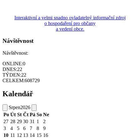
Interaktivní a velmi snadno ovladatelný informační zdroj
o hospodaření pro občany
a vedení obce.
Návštěvnost
Návštěvnost:
ONLINE:
0
DNES:
22
TÝDEN:
22
CELKEM:
608729
Kalendář
Srpen
2026
Po
Út
St
Čt
Pá
So
Ne
27
28
29
30
31
1
2
3
4
5
6
7
8
9
10
11
12
13
14
15
16