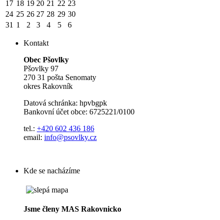
17
18
19
20
21
22
23
24
25
26
27
28
29
30
31
1
2
3
4
5
6
Kontakt
Obec Pšovlky
Pšovlky 97
270 31 pošta Senomaty
okres Rakovník
Datová schránka: hpvbgpk
Bankovní účet obce: 6725221/0100
tel.:
+420 602 436 186
email:
info@psovlky.cz
Kde se nacházíme
Jsme členy MAS Rakovnicko