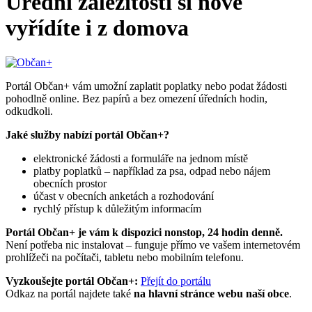
Úřední záležitosti si nově
vyřídíte i z domova
Portál Občan+ vám umožní zaplatit poplatky nebo podat žádosti
pohodlně online. Bez papírů a bez omezení úředních hodin,
odkudkoli.
Jaké služby nabízí portál Občan+?
elektronické žádosti a formuláře na jednom místě
platby poplatků – například za psa, odpad nebo nájem
obecních prostor
účast v obecních anketách a rozhodování
rychlý přístup k důležitým informacím
Portál Občan+ je vám k dispozici nonstop, 24 hodin denně.
Není potřeba nic instalovat – funguje přímo ve vašem internetovém
prohlížeči na počítači, tabletu nebo mobilním telefonu.
Vyzkoušejte portál Občan+:
Přejít do portálu
Odkaz na portál najdete také
na hlavní stránce webu naší obce
.