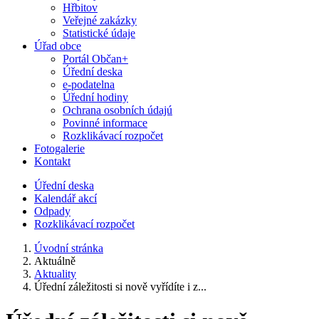
Hřbitov
Veřejné zakázky
Statistické údaje
Úřad obce
Portál Občan+
Úřední deska
e-podatelna
Úřední hodiny
Ochrana osobních údajú
Povinné informace
Rozklikávací rozpočet
Fotogalerie
Kontakt
Úřední deska
Kalendář akcí
Odpady
Rozklikávací rozpočet
Úvodní stránka
Aktuálně
Aktuality
Úřední záležitosti si nově vyřídíte i z...